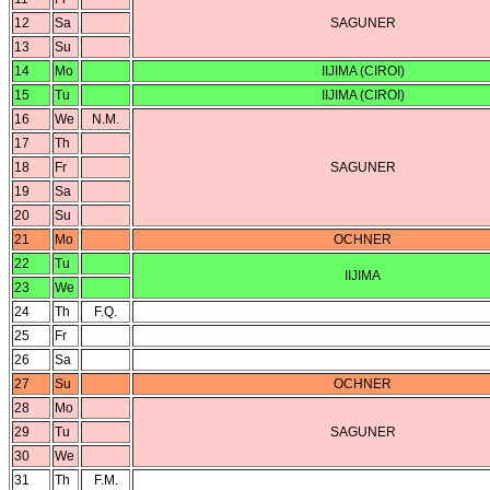
12
Sa
SAGUNER
13
Su
14
Mo
IIJIMA (CIROI)
15
Tu
IIJIMA (CIROI)
16
We
N.M.
17
Th
18
Fr
SAGUNER
19
Sa
20
Su
21
Mo
OCHNER
22
Tu
IIJIMA
23
We
24
Th
F.Q.
25
Fr
26
Sa
27
Su
OCHNER
28
Mo
29
Tu
SAGUNER
30
We
31
Th
F.M.