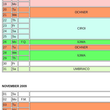
19
Mo
20
Tu
OCHNER
21
We
22
Th
23
Fr
CIROI
24
Sa
25
Su
26
Mo
F.Q.
IIJIMA
27
Tu
OCHNER
28
We
IIJIMA
29
Th
30
Fr
31
Sa
UMBRIACO
NOVEMBER 2009
01
Su
02
Mo
F.M.
03
Tu