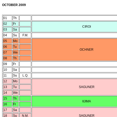
OCTOBER 2009
01
Th
02
Fr
CIROI
03
Sa
04
Su
F.M.
05
Mo
06
Tu
OCHNER
07
We
08
Th
09
Fr
10
Sa
11
Su
L.Q.
12
Mo
13
Tu
SAGUNER
14
We
15
Th
IIJIMA
16
Fr
17
Sa
18
Su
N.M.
SAGUNER