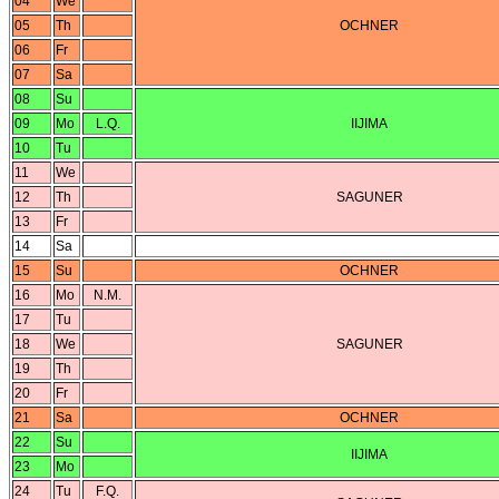
04
We
05
Th
OCHNER
06
Fr
07
Sa
08
Su
09
Mo
L.Q.
IIJIMA
10
Tu
11
We
12
Th
SAGUNER
13
Fr
14
Sa
15
Su
OCHNER
16
Mo
N.M.
17
Tu
18
We
SAGUNER
19
Th
20
Fr
21
Sa
OCHNER
22
Su
IIJIMA
23
Mo
24
Tu
F.Q.