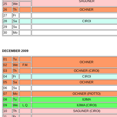
SAGUNER
25
We
26
Th
OCHNER
27
Fr
28
Sa
CIROI
29
Su
30
Mo
DECEMBER 2009
01
Tu
OCHNER
02
We
F.M.
03
Th
OCHNER (CIROI)
04
Fr
CIROI
05
Sa
OCHNER
06
Su
07
Mo
OCHNER (PIOTTO)
08
Tu
IIJIMA
09
We
L.Q.
IIJIMA (CIROI)
10
Th
SAGUNER (CIROI)
11
Fr