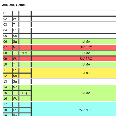
JANUARY 2008
01
Tu
02
We
03
Th
04
Fr
05
Sa
06
Su
IIJIMA
07
Mo
SIVIERO
08
Tu
N.M.
IIJIMA
09
We
SIVIERO
10
Th
IIJIMA
11
Fr
CIROI
12
Sa
13
Su
14
Mo
15
Tu
F.Q.
IIJIMA
16
We
17
Th
18
Fr
RAFANELLI
19
Sa