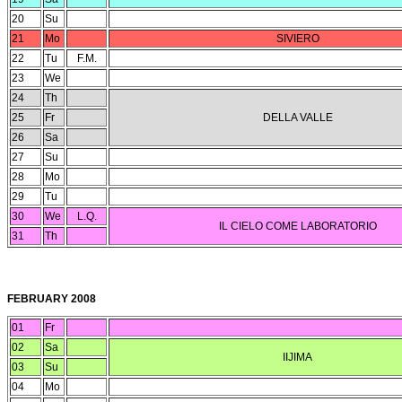
20
Su
21
Mo
SIVIERO
22
Tu
F.M.
23
We
24
Th
25
Fr
DELLA VALLE
26
Sa
27
Su
28
Mo
29
Tu
30
We
L.Q.
IL CIELO COME LABORATORIO
31
Th
FEBRUARY 2008
01
Fr
02
Sa
IIJIMA
03
Su
04
Mo