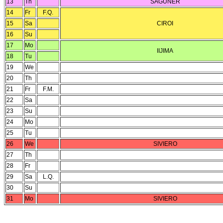
13
Th
SAGUNER
14
Fr
F.Q.
15
Sa
CIROI
16
Su
17
Mo
IIJIMA
18
Tu
19
We
20
Th
21
Fr
F.M.
22
Sa
23
Su
24
Mo
25
Tu
26
We
SIVIERO
27
Th
28
Fr
29
Sa
L.Q.
30
Su
31
Mo
SIVIERO