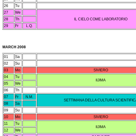
26
Tu
27
We
28
Th
IL CIELO COME LABORATORIO
29
Fr
L.Q.
MARCH 2008
01
Sa
02
Su
03
Mo
SIVIERO
04
Tu
IIJIMA
05
We
06
Th
07
Fr
N.M.
SETTIMANA DELLA CULTURA SCIENTIFIC
08
Sa
09
Su
10
Mo
SIVIERO
11
Tu
IIJIMA
12
We