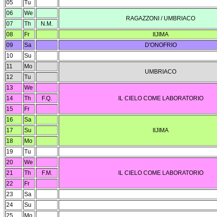
05
Tu
06
We
RAGAZZONI / UMBRIACO
07
Th
N.M.
08
Fr
IIJIMA
09
Sa
D'ONOFRIO
10
Su
11
Mo
UMBRIACO
12
Tu
13
We
14
Th
F.Q.
IL CIELO COME LABORATORIO
15
Fr
16
Sa
17
Su
IIJIMA
18
Mo
19
Tu
20
We
21
Th
F.M.
IL CIELO COME LABORATORIO
22
Fr
23
Sa
24
Su
25
Mo