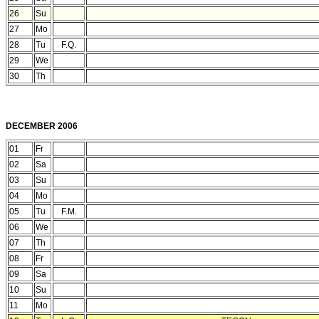
26
Su
27
Mo
28
Tu
F.Q.
29
We
30
Th
DECEMBER 2006
01
Fr
02
Sa
03
Su
04
Mo
05
Tu
F.M.
06
We
07
Th
08
Fr
09
Sa
10
Su
11
Mo