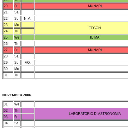
20
Fr
MUNARI
21
Sa
22
Su
N.M.
23
Mo
TEGON
24
Tu
25
We
IIJIMA
26
Th
27
Fr
MUNARI
28
Sa
29
Su
F.Q.
30
Mo
31
Tu
NOVEMBER 2006
01
We
02
Th
LABORATORIO DI ASTRONOMIA
03
Fr
04
Sa