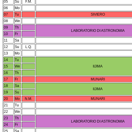
05
Su
F.M.
06
Mo
07
Tu
SIVIERO
08
We
09
Th
LABORATORIO DI ASTRONOMIA
10
Fr
11
Sa
12
Su
L.Q.
13
Mo
14
Tu
15
We
IIJIMA
16
Th
17
Fr
MUNARI
18
Sa
IIJIMA
19
Su
20
Mo
N.M.
MUNARI
21
Tu
22
We
23
Th
LABORATORIO DI ASTRONOMIA
24
Fr
25
Sa