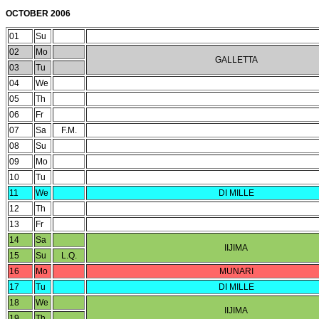
OCTOBER 2006
01
Su
02
Mo
GALLETTA
03
Tu
04
We
05
Th
06
Fr
07
Sa
F.M.
08
Su
09
Mo
10
Tu
11
We
DI MILLE
12
Th
13
Fr
14
Sa
IIJIMA
15
Su
L.Q.
16
Mo
MUNARI
17
Tu
DI MILLE
18
We
IIJIMA
19
Th