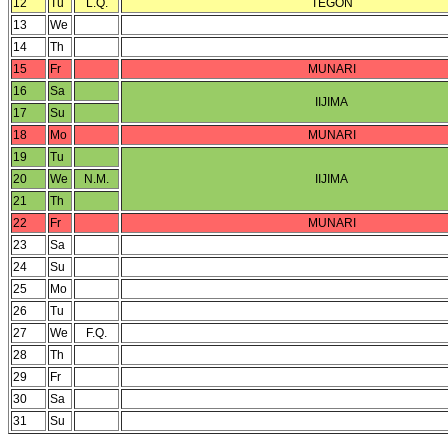
12
Tu
L.Q.
TEGON
13
We
14
Th
15
Fr
MUNARI
16
Sa
IIJIMA
17
Su
18
Mo
MUNARI
19
Tu
20
We
N.M.
IIJIMA
21
Th
22
Fr
MUNARI
23
Sa
24
Su
25
Mo
26
Tu
27
We
F.Q.
28
Th
29
Fr
30
Sa
31
Su