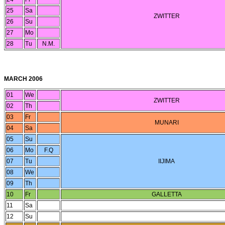
25
Sa
ZWITTER
26
Su
27
Mo
28
Tu
N.M.
MARCH 2006
01
We
ZWITTER
02
Th
03
Fr
MUNARI
04
Sa
05
Su
06
Mo
F.Q
07
Tu
IIJIMA
08
We
09
Th
10
Fr
GALLETTA
11
Sa
12
Su