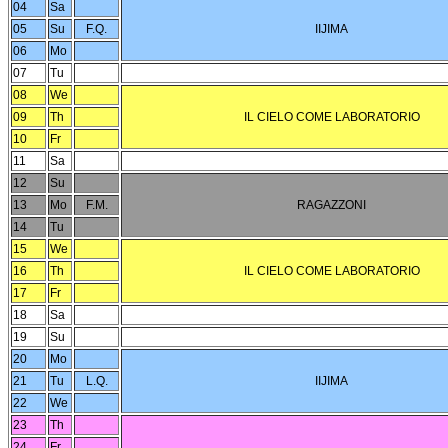
04
Sa
05
Su
F.Q.
IIJIMA
06
Mo
07
Tu
08
We
09
Th
IL CIELO COME LABORATORIO
10
Fr
11
Sa
12
Su
13
Mo
F.M.
RAGAZZONI
14
Tu
15
We
16
Th
IL CIELO COME LABORATORIO
17
Fr
18
Sa
19
Su
20
Mo
21
Tu
L.Q.
IIJIMA
22
We
23
Th
24
Fr