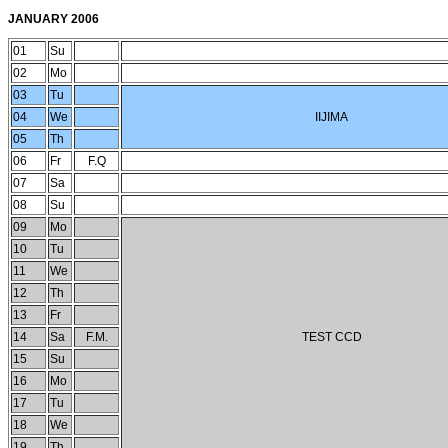
JANUARY 2006
01
Su
02
Mo
03
Tu
04
We
IIJIMA
05
Th
06
Fr
F.Q
07
Sa
08
Su
09
Mo
10
Tu
11
We
12
Th
13
Fr
14
Sa
F.M.
TEST CCD
15
Su
16
Mo
17
Tu
18
We
19
Th