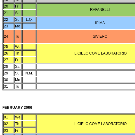
20
Fr
RAFANELLI
21
Sa
22
Su
L.Q.
IIJIMA
23
Mo
24
Tu
SIVIERO
25
We
26
Th
IL CIELO COME LABORATORIO
27
Fr
28
Sa
29
Su
N.M.
30
Mo
31
Tu
FEBRUARY 2006
01
We
02
Th
IL CIELO COME LABORATORIO
03
Fr