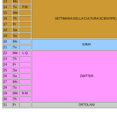
13
Mo
14
Tu
F.M.
15
We
16
Th
SETTIMANA DELLA CULTURA SCIENTIFIC
17
Fr
18
Sa
19
Su
20
Mo
IIJIMA
21
Tu
22
We
L.Q.
23
Th
24
Fr
25
Sa
26
Su
ZWITTER
27
Mo
28
Tu
29
We
N.M.
30
Th
31
Fr
ORTOLANI